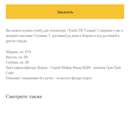
Заказать
Вы можете купить тумбу для телевизора «Тумба ТВ "Сканди" с опорами у нас в
интернет-магазине Стульчик. С доставкой до дома в Кирове и ж/д доставкой в
другие города.
Ширина, см: 213
Высота, см: 35
Глубина, см: 35
Цвет каркаса/фасада: Корпус - Серый Шифер Фасад МДФ - матовая Грин Грей
Софт
Описание: открывание без ручек - за выступ фасада сверху
Смотрите также