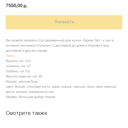
7550,00
р.
Заказать
Вы можете заказать стул деревянный для кухни «Гермес №1» у нас в
интернет-магазине Стульчик. С доставкой до дома в Кирове и ж/д
доставкой в другие города.
Ткань
Высота, см: 104
Ширина, см: 47
Глубина, см: 52
Высота сиденья, см: 46
Каркас: массив бука
Цвет: белый, слоновая кость, крем, серый, черный, орех, орех темный,
венге, коньяк, прозрачный лак.
Обивка: Большой выбор тканей
Смотрите также