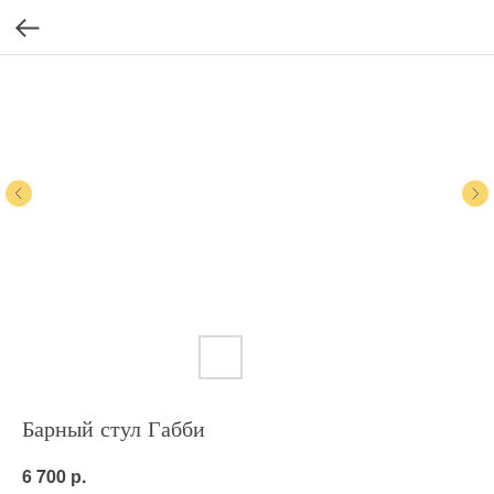
Барный стул Габби
р.
6 700