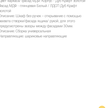
Цвет каркаса/ фасад МДФ: Корпус - Дуб Крафт золотой
Фасад МДФ - глянцевая Белый / ЛДСП Дуб Крафт
золотой
Описание: Шкаф без ручек – открывание с помощью
захвата створки/фасада ящика/ рукой, для этого
предусмотрены зазоры между фасадами 30мм.
Описание: Сборка универсальная
Направляющие: шариковые направляющие