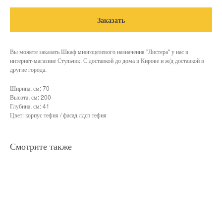
Заказать
Вы можете заказать Шкаф многоцелевого назначения "Листера" у нас в
интернет-магазине Стульчик. С доставкой до дома в Кирове и ж/д доставкой в
другие города.
Ширина, см: 70
Высота, см: 200
Глубина, см: 41
Цвет: корпус тефия / фасад лдсп тефия
Смотрите также