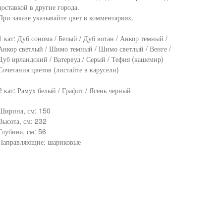
доставкой в другие города.
При заказе указывайте цвет в комментариях.
1 кат: Дуб сонома / Белый / Дуб вотан / Анкор темный /
Анкор светлый / Шимо темный / Шимо светлый / Венге /
Дуб ирландский / Ватервуд / Серый / Тефия (кашемир)
Сочетания цветов (листайте в карусели)
2 кат: Рамух белый / Графит / Ясень черный
Ширина, см: 150
Высота, см: 232
Глубина, см: 56
Направляющие: шариковые