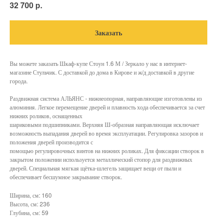
р.
32 700
Заказать
Вы можете заказать Шкаф-купе Стоун 1.6 М / Зеркало у нас в интернет-
магазине Стульчик. С доставкой до дома в Кирове и ж/д доставкой в другие
города.
Раздвижная система АЛЬЯНС - нижнеопорная, направляющие изготовлены из
алюминия. Легкое перемещение дверей и плавность хода обеспечивается за счет
нижних роликов, оснащенных
шариковыми подшипниками. Верхняя Ш-образная направляющая исключает
возможность выпадания дверей во время эксплуатации. Регулировка зазоров и
положения дверей производится с
помощью регулировочных винтов на нижних роликах. Для фиксации створок в
закрытом положении используется металлический стопор для раздвижных
дверей. Специальная мягкая щётка-шлегель защищает вещи от пыли и
обеспечивает бесшумное закрывание створок.
Ширина, см: 160
Высота, см: 236
Глубина, см: 59