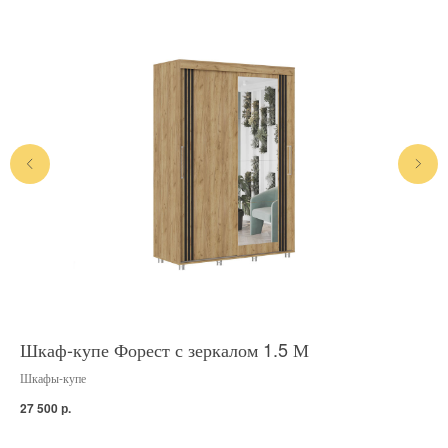
Шкаф-купе Форест с зеркалом 1.5 М
Шк
Шкафы-купе
Шка
р.
27 500
20 