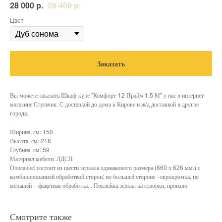
р.
р.
28 000
29 400
Цвет
Заказать
Вы можете заказать Шкаф-купе "Комфорт-12 Прайм 1,5 М" у нас в интернет-
магазине Стульчик. С доставкой до дома в Кирове и ж/д доставкой в другие
города.
Ширина, см: 150
Высота, см: 218
Глубина, см: 59
Материал мебели: ЛДСП
Описание: состоит из шести зеркала одинакового размера (660 х 626 мм.) с
комбинированной обработкой сторон: по большей стороне –еврокромка, по
меньшей – фацетная обработка. . Поклейка зеркал на створки, произво
Смотрите также