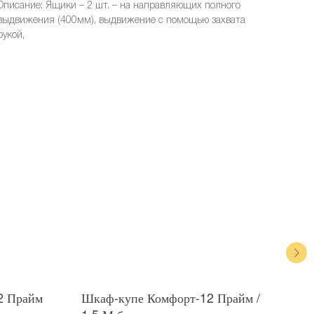
Описание: Ящики – 2 шт. – на направляющих полного
выдвижения (400мм), выдвижение с помощью захвата
рукой,
2 Прайм
Шкаф-купе Комфорт-12 Прайм /
Шка