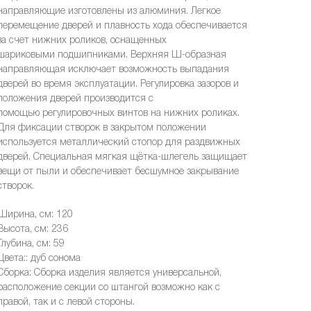
направляющие изготовлены из алюминия. Легкое
перемещение дверей и плавность хода обеспечивается
за счет нижних роликов, оснащенных
шариковыми подшипниками. Верхняя Ш-образная
направляющая исключает возможность выпадания
дверей во время эксплуатации. Регулировка зазоров и
положения дверей производится с
помощью регулировочных винтов на нижних роликах.
Для фиксации створок в закрытом положении
используется металлический стопор для раздвижных
дверей. Специальная мягкая щётка-шлегель защищает
вещи от пыли и обеспечивает бесшумное закрывание
створок.
Ширина, см: 120
Высота, см: 236
Глубина, см: 59
Цвета:: дуб сонома
Сборка: Сборка изделия является универсальной,
расположение секции со штангой возможно как с
правой, так и с левой стороны.