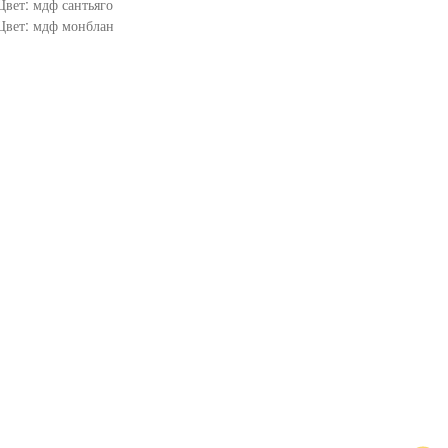
Цвет: мдф сантьяго
Цвет: мдф монблан