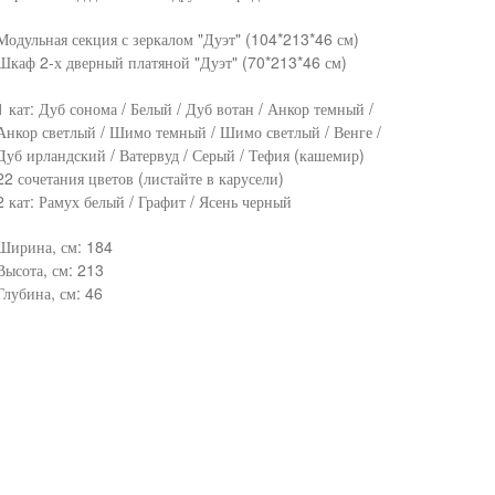
Модульная секция с зеркалом "Дуэт" (104*213*46 см)
Шкаф 2-х дверный платяной "Дуэт" (70*213*46 см)
1 кат: Дуб сонома / Белый / Дуб вотан / Анкор темный /
Анкор светлый / Шимо темный / Шимо светлый / Венге /
Дуб ирландский / Ватервуд / Серый / Тефия (кашемир)
22 сочетания цветов (листайте в карусели)
2 кат: Рамух белый / Графит / Ясень черный
Ширина, см: 184
Высота, см: 213
Глубина, см: 46