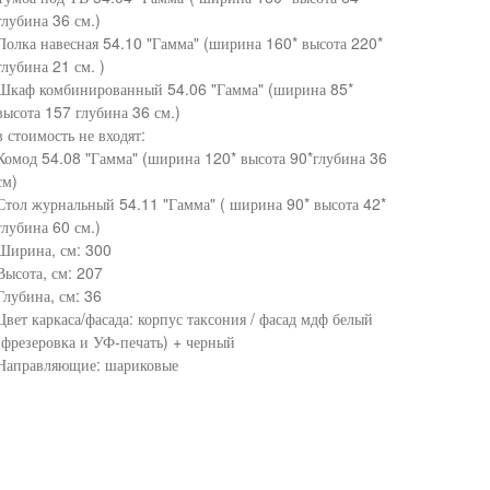
глубина 36 см.)
Полка навесная 54.10 "Гамма" (ширина 160* высота 220*
глубина 21 см. )
Шкаф комбинированный 54.06 "Гамма" (ширина 85*
высота 157 глубина 36 см.)
в стоимость не входят:
Комод 54.08 "Гамма" (ширина 120* высота 90*глубина 36
см)
Стол журнальный 54.11 "Гамма" ( ширина 90* высота 42*
глубина 60 см.)
Ширина, см: 300
Высота, см: 207
Глубина, см: 36
Цвет каркаса/фасада: корпус таксония / фасад мдф белый
(фрезеровка и УФ-печать) + черный
Направляющие: шариковые