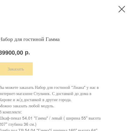
Набор для гостиной Гамма
р.
39900,00
Заказать
Вы можете заказать Набор для гостиной "Лиана" у нас в
интернет-магазине Стульчик. С доставкой до дома в
Кирове и ж/д доставкой в другие города.
Можно заказать любой модуль.
В комплекте:
Шкаф-пенал 54.01 "Гамма" / левый ( ширина 55* высота
207* глубина 36 см.)
Тумба под ТВ 54.04 "Гамма"( ширина 160* высота 64*