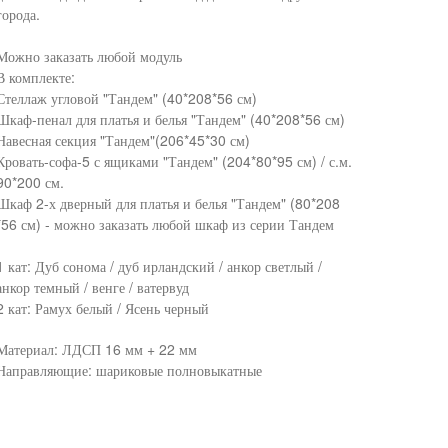
города.
Можно заказать любой модуль
В комплекте:
Стеллаж угловой "Тандем" (40*208*56 см)
Шкаф-пенал для платья и белья "Тандем" (40*208*56 см)
Навесная секция "Тандем"(206*45*30 см)
Кровать-софа-5 с ящиками "Тандем" (204*80*95 см) / с.м.
90*200 см.
Шкаф 2-х дверный для платья и белья "Тандем" (80*208
*56 см) - можно заказать любой шкаф из серии Тандем
1 кат: Дуб сонома / дуб ирландский / анкор светлый /
анкор темный / венге / ватервуд
2 кат: Рамух белый / Ясень черный
Материал: ЛДСП 16 мм + 22 мм
Направляющие: шариковые полновыкатные