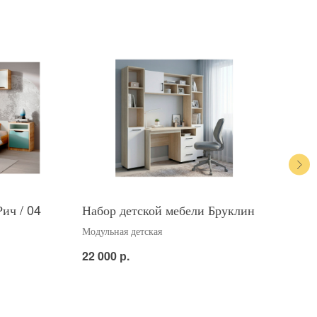
ич / 04
Набор детской мебели Бруклин
Наб
Модульная детская
Моду
р.
22 000
39 