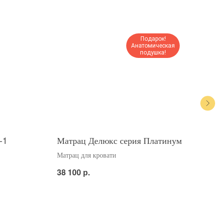
Подарок!
Анатомическая
подушка!
-1
Матрац Делюкс серия Платинум
Мат
Матрац для кровати
Матр
р.
38 100
12 