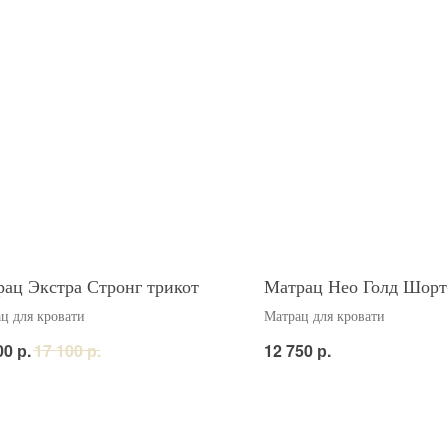
ац Экстра Стронг трикот
Матрац Нео Голд Шорт
ц для кровати
Матрац для кровати
р.
р.
р.
00
17 100
12 750