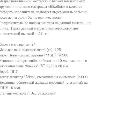
Матрас повышенной жесткости с блоком независимых
пружин и плотного материала «Bicotton» в качестве
твердого наполнителя, позволяет выдерживать большие
весовые нагрузки без потери жесткости.
Предпочтительное положение тела на данной модели – на
спине. Также данный матрас отличается довольно
значительной высотой – 24 см.
Высота матраца, см: 24
Макс.вес на 1 спальное место (кг): 125
Блок: Независимых пружин (h16) TFK 500
Наполнение: термовойлок, бикоттон 10 мм, эластичная
массажная пена "Ячейка" (ST 22/36) 20 мм.
Короб: ППУ
Чехол: жаккард "Aries", стеганный на синтепоне (200 г).
Боковины: обивочный жаккард песочный, стеганный на
(ППУ 10 мм).
Степень жесткости: Экстра жесткий