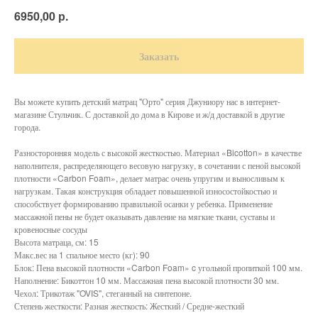
р.
6950,00
Заказать
Вы можете купить детский матрац "Орто" серия Джуниору нас в интернет-
магазине Стульчик. С доставкой до дома в Кирове и ж/д доставкой в другие
города.
Разносторонняя модель с высокой жесткостью. Материал «Bicotton» в качестве
наполнителя, распределяющего весовую нагрузку, в сочетании с пеной высокой
плотности «Carbon Foam», делает матрас очень упругим и выносливым к
нагрузкам. Такая конструкция обладает повышенной износостойкостью и
способствует формированию правильной осанки у ребенка. Применение
массажной пены не будет оказывать давление на мягкие ткани, суставы и
кровеносные сосуды
Высота матраца, см: 15
Макс.вес на 1 спальное место (кг): 90
Блок: Пена высокой плотности «Carbon Foam» c угольной пропиткой 100 мм.
Наполнение: Бикоттон 10 мм. Массажная пена высокой плотности 30 мм.
Чехол: Трикотаж "OVIS", стеганный на синтепоне.
Степень жесткости: Разная жесткость: Жесткий / Средне-жесткий