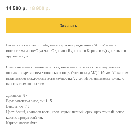
р.
р.
14 500
18 900
Заказать
Вы можете купить стол обеденный круглый раздвижной "Астра" у нас в
интернет-магазине Стульчик. С доставкой до дома в Кирове и ж/д доставкой в
другие города.
Стол выполнен в лаконичном скандинавском стиле на 4-х прямоугольных
опорах с закруглением утоненных к низу. Столешница МДФ 19 мм. Механизм
раздвижения синхронный, вставка-бабочка 30 см. Изготавливается только с
пластиковым покрытием.
Длина, см: 87
В разложенном виде, см: 115
Высота, см: 75
Цвет: белый, слоновая кость, крем, серый, черный, орех, орех темный, венге,
коньяк, прозрачный лак
Каркас: массив бука