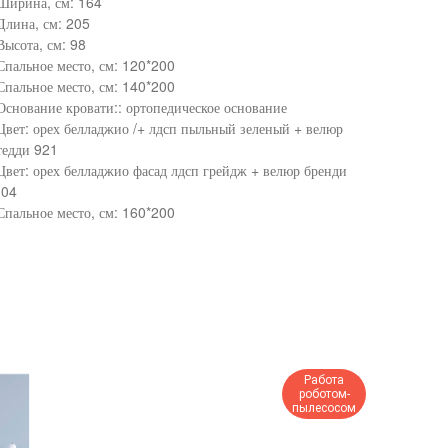
Ширина, см: 164
Длина, см: 205
Высота, см: 98
Спальное место, см: 120*200
Спальное место, см: 140*200
Основание кровати:: ортопедическое основание
Цвет: орех белладжио /+ лдсп пыльный зеленый + велюр
тедди 921
Цвет: орех белладжио фасад лдсп грейдж + велюр бренди
-04
Спальное место, см: 160*200
Работа
роботом-
пылесосом