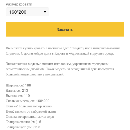
Размер кровати
Заказать
Вы можете купить кровать с настилом лдсп "Линда" у нас в интернет-магазине
Стульчик. С доставкой до дома в Кирове и ж/д доставкой в другие города.
Эксклюзивная модель с мягким изголовьем, украшенным трендовым
геометрическим дизайном. Такая модель на сегодняшний день пользуется
большой популярностью у покупателей.
Ширина, см: 188
Длина, см: 213
Высота, см: 110
Спальное место, см: 160*200
Обивка: Большой выбор тканей
Цена: зависит от выбранной ткани
Основание кровати:: настил лдсп
Толщина спинки (см.): 6
Толщина царг (см.): 6,3