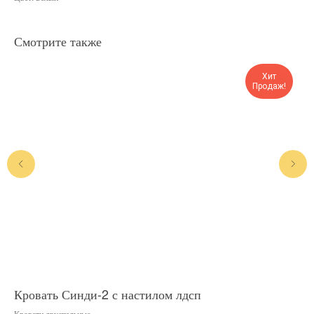
Смотрите также
Хит
Продаж!
Кровать Синди-2 с настилом лдсп
Кр
Кровати двуспальные
Кро