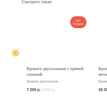
Смотрите также
Хит
Продаж!
настилом
Кровать двуспальная с прямой
Кров
спинкой
мех
Кровати двуспальные
Крова
р.
р.
7 200
9 250
36 2