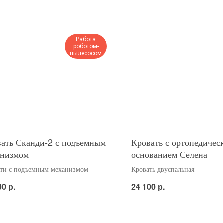
Работа
роботом-
пылесосом
ать Сканди-2 с подъемным
Кровать с ортопедичес
анизмом
основанием Селена
ти с подъемным механизмом
Кровать двуспальная
р.
р.
00
24 100