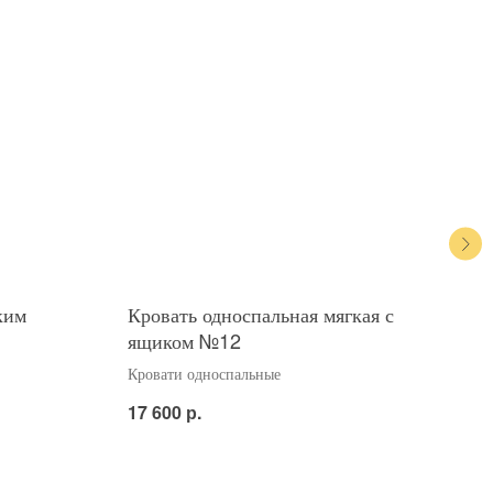
ким
Кровать односпальная мягкая с
Кро
ящиком №12
ящи
Кровати односпальные
Кров
р.
17 600
12 