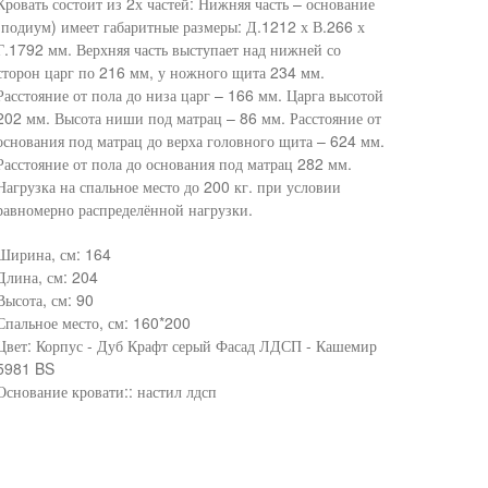
Кровать состоит из 2х частей: Нижняя часть – основание
(подиум) имеет габаритные размеры: Д.1212 х В.266 х
Г.1792 мм. Верхняя часть выступает над нижней со
сторон царг по 216 мм, у ножного щита 234 мм.
Расстояние от пола до низа царг – 166 мм. Царга высотой
202 мм. Высота ниши под матрац – 86 мм. Расстояние от
основания под матрац до верха головного щита – 624 мм.
Расстояние от пола до основания под матрац 282 мм.
Нагрузка на спальное место до 200 кг. при условии
равномерно распределённой нагрузки.
Ширина, см: 164
Длина, см: 204
Высота, см: 90
Спальное место, см: 160*200
Цвет: Корпус - Дуб Крафт серый Фасад ЛДСП - Кашемир
5981 BS
Основание кровати:: настил лдсп