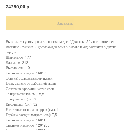
р.
24250,00
Заказать
Вы можете купить кровать с настилом лдсп "Джессика-2" у нас в интернет-
магазине Стульчик. С доставкой до дома в Кирове и ж/д доставкой в другие
города.
Ширина, см: 177
Длина, см: 212
Высота, см: 110
Спальное место, см: 160*200
Обивка: Большой выбор тканей
Цена: зависит от выбранной ткани
Основание кровати:: настил лдсп
Толщина спинки (см.): 5,5
Толщина царг (см.): 6
Высота царг (см.): 32
Расстояние от пола до царги (см.): 4
Глубина посадки матраса (см.): 7,5
Спальное место, см: 160*190
Спальное место, см: 120*200