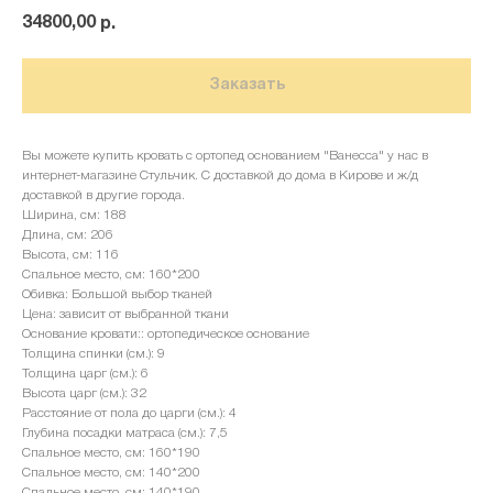
34800,00
р.
Заказать
Вы можете купить кровать с ортопед основанием "Ванесса" у нас в
интернет-магазине Стульчик. С доставкой до дома в Кирове и ж/д
доставкой в другие города.
Ширина, см: 188
Длина, см: 206
Высота, см: 116
Спальное место, см: 160*200
Обивка: Большой выбор тканей
Цена: зависит от выбранной ткани
Основание кровати:: ортопедическое основание
Толщина спинки (см.): 9
Толщина царг (см.): 6
Высота царг (см.): 32
Расстояние от пола до царги (см.): 4
Глубина посадки матраса (см.): 7,5
Спальное место, см: 160*190
Спальное место, см: 140*200
Спальное место, см: 140*190