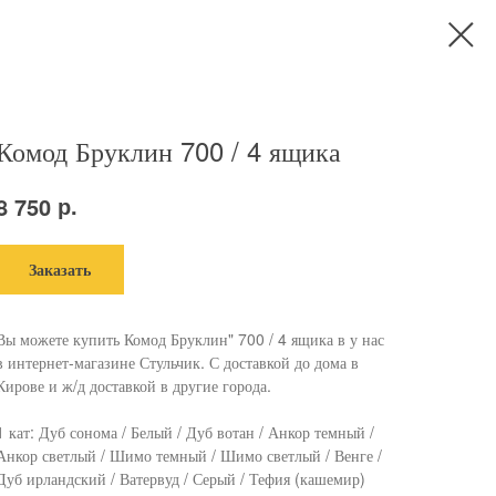
Комод Бруклин 700 / 4 ящика
р.
8 750
Заказать
Вы можете купить Комод Бруклин" 700 / 4 ящика в у нас
в интернет-магазине Стульчик. С доставкой до дома в
Кирове и ж/д доставкой в другие города.
1 кат: Дуб сонома / Белый / Дуб вотан / Анкор темный /
Анкор светлый / Шимо темный / Шимо светлый / Венге /
Дуб ирландский / Ватервуд / Серый / Тефия (кашемир)