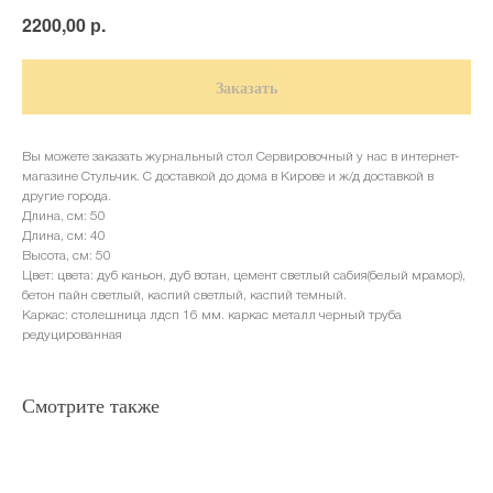
р.
2200,00
Заказать
Вы можете заказать журнальный стол Сервировочный у нас в интернет-
магазине Стульчик. С доставкой до дома в Кирове и ж/д доставкой в
другие города.
Длина, см: 50
Длина, см: 40
Высота, см: 50
Цвет: цвета: дуб каньон, дуб вотан, цемент светлый сабия(белый мрамор),
бетон пайн светлый, каспий светлый, каспий темный.
Каркас: столешница лдсп 16 мм. каркас металл черный труба
редуцированная
Смотрите также