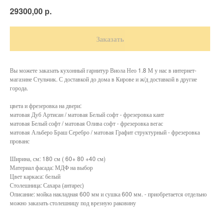
р.
29300,00
Заказать
Вы можете заказать кухонный гарнитур Виола Нео 1.8 М у нас в интернет-
магазине Стульчик. С доставкой до дома в Кирове и ж/д доставкой в другие
города.
цвета и фрезеровка на двери:
матовая Дуб Артисан / матовая Белый софт - фрезеровка кант
матовая Белый софт / матовая Олива софт - фрезеровка вегас
матовая Альберо Браш Серебро / матовая Графит структурный - фрезеровка
прованс
Ширина, см: 180 см ( 60+ 80 +40 см)
Материал фасада: МДФ на выбор
Цвет каркаса: белый
Столешница: Сахара (антарес)
Описание: мойка накладная 600 мм и сушка 600 мм. - приобретается отдельно
можно заказать столешницу под врезную раковину