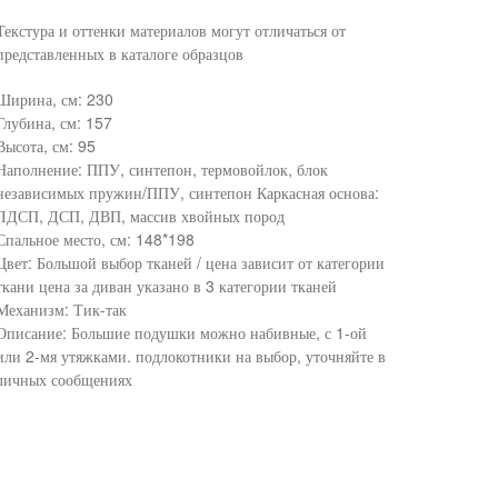
Текстура и оттенки материалов могут отличаться от
представленных в каталоге образцов
Ширина, см: 230
Глубина, см: 157
Высота, см: 95
Наполнение: ППУ, синтепон, термовойлок, блок
независимых пружин/ППУ, синтепон Каркасная основа:
ЛДСП, ДСП, ДВП, массив хвойных пород
Спальное место, см: 148*198
Цвет: Большой выбор тканей / цена зависит от категории
ткани цена за диван указано в 3 категории тканей
Механизм: Тик-так
Описание: Большие подушки можно набивные, с 1-ой
или 2-мя утяжками. подлокотники на выбор, уточняйте в
личных сообщениях