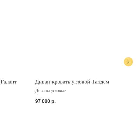
 Галант
Диван-кровать угловой Тандем
Див
Тан
Диваны угловые
Дива
р.
97 000
83 