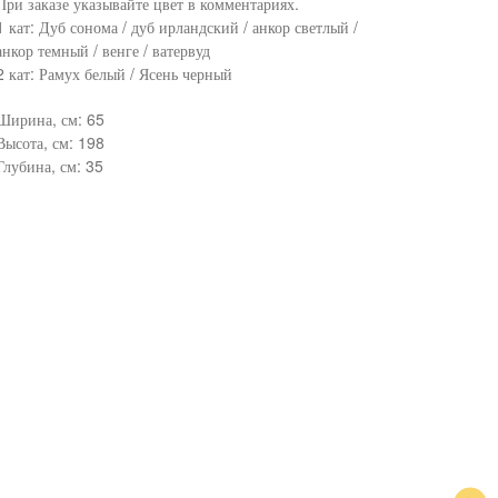
При заказе указывайте цвет в комментариях.
1 кат: Дуб сонома / дуб ирландский / анкор светлый /
анкор темный / венге / ватервуд
2 кат: Рамух белый / Ясень черный
Ширина, см: 65
Высота, см: 198
Глубина, см: 35