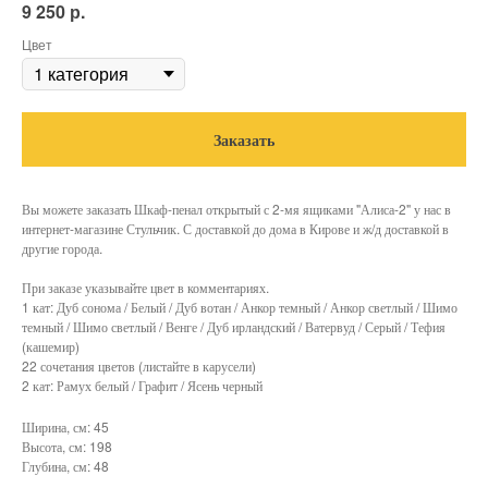
р.
9 250
Цвет
Заказать
Вы можете заказать Шкаф-пенал открытый с 2-мя ящиками "Алиса-2" у нас в
интернет-магазине Стульчик. С доставкой до дома в Кирове и ж/д доставкой в
другие города.
При заказе указывайте цвет в комментариях.
1 кат: Дуб сонома / Белый / Дуб вотан / Анкор темный / Анкор светлый / Шимо
темный / Шимо светлый / Венге / Дуб ирландский / Ватервуд / Серый / Тефия
(кашемир)
22 сочетания цветов (листайте в карусели)
2 кат: Рамух белый / Графит / Ясень черный
Ширина, см: 45
Высота, см: 198
Глубина, см: 48