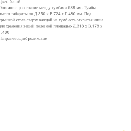
Цвет: белый
Описание: расстояние между тумбами 538 мм. Тумбы
имеют габариты по Д.350 х В.724 х Г.480 мм. Под
крышкой стола сверху каждой из тумб есть открытая ниша
для хранения вещей полезной площадью Д.318 х В.178 х
Г.480
Направляющие: роликовые