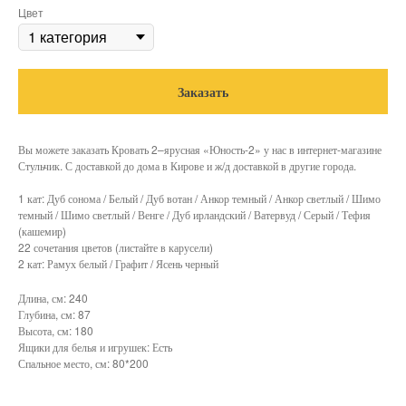
Цвет
Заказать
Вы можете заказать Кровать 2–ярусная «Юность-2» у нас в интернет-магазине
Стульчик. С доставкой до дома в Кирове и ж/д доставкой в другие города.
1 кат: Дуб сонома / Белый / Дуб вотан / Анкор темный / Анкор светлый / Шимо
темный / Шимо светлый / Венге / Дуб ирландский / Ватервуд / Серый / Тефия
(кашемир)
22 сочетания цветов (листайте в карусели)
2 кат: Рамух белый / Графит / Ясень черный
Длина, см: 240
Глубина, см: 87
Высота, см: 180
Ящики для белья и игрушек: Есть
Спальное место, см: 80*200