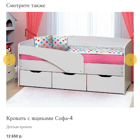
Смотрите также
Кровать с ящиками Софа-4
Кр
Детская кровать
Дет
р.
12 650
5 5