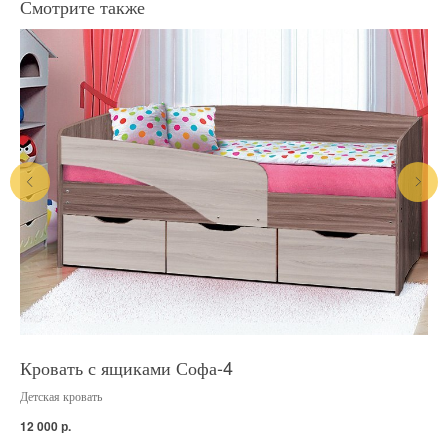
Смотрите также
Кровать с ящиками Софа-4
Кр
сп
Детская кровать
Кро
р.
12 000