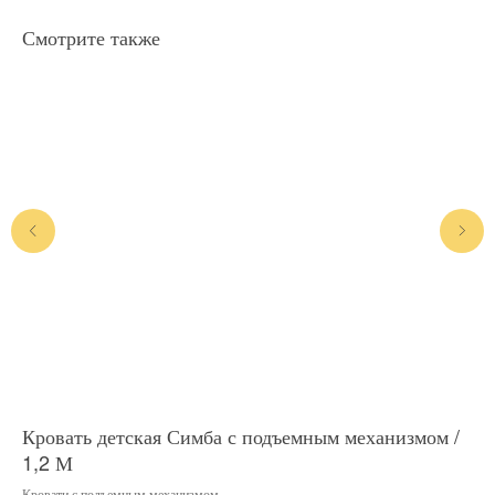
Смотрите также
Кровать детская Симба с подъемным механизмом /
Кр
1,2 М
Дет
Кровати с подъемным механизмом