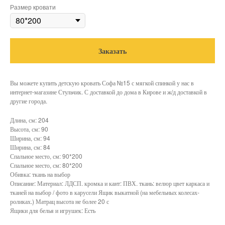
Размер кровати
Заказать
Вы можете купить детскую кровать Софа №15 с мягкой спинкой у нас в
интернет-магазине Стульчик. С доставкой до дома в Кирове и ж/д доставкой в
другие города.
Длина, см: 204
Высота, см: 90
Ширина, см: 94
Ширина, см: 84
Спальное место, см: 90*200
Спальное место, см: 80*200
Обивка: ткань на выбор
Описание: Материал: ЛДСП. кромка и кант: ПВХ. ткань: велюр цвет каркаса и
тканей на выбор / фото в карусели Ящик выкатной (на мебельных колесах-
роликах.) Матрац высота не более 20 с
Ящики для белья и игрушек: Есть